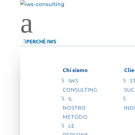
a
3
PERCHÈ IWS
Chi siamo
Clie
IWS
S
CONSULTING
SUC
IL
NOSTRO
IND
METODO
LE
PERSONE