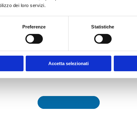
lizzo dei loro servizi.
Preferenze
Statistiche
Accetta selezionati
I nostri Partner
ori partner al fine di sviluppare progetti plasmati su
UNISCITI A NOI