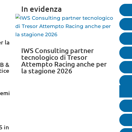
In evidenza
M
A
K
r la
IWS Consulting partner
E
tecnologico di Tresor
Attempto Racing anche per
MB &
C
tice
la stagione 2026
R
AU
temi
C
P
S in