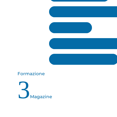
IT SERVICE MANAGEM
IWS CLOUD
ROBOTIC PROCESS A
BIG DATA ANALYTICS
Formazione
3
Magazine