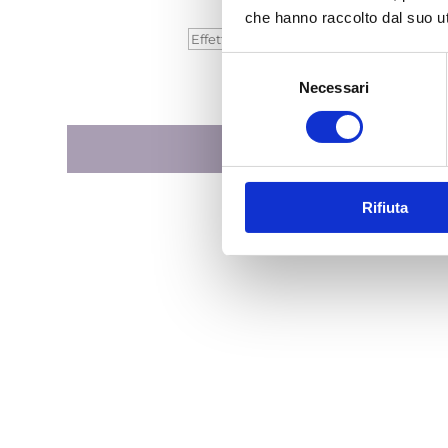
che hanno raccolto dal suo uti
Cerca:
Selezione
Necessari
del
consenso
Rifiuta
Collaboriamo con i migli