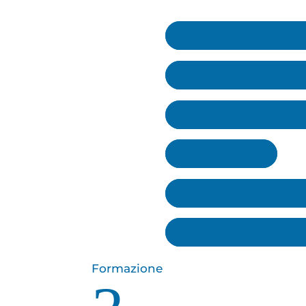
IT OUTSOURCING
IT ARCHITECTUR
IT SERVICE MAN
IWS CLOUD
ROBOTIC PROCE
BIG DATA ANALY
Formazione