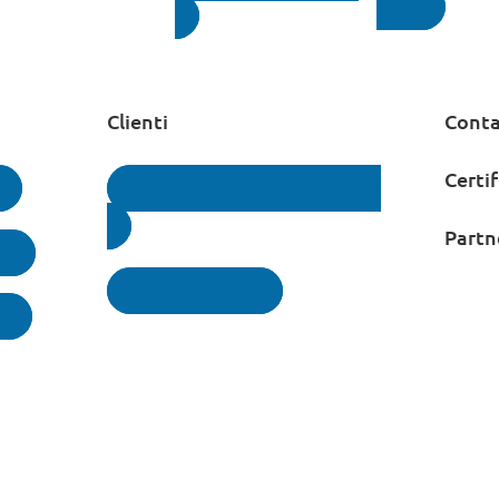
IWS
Clienti
Conta
Certif
STORIE DI SUCCESSO
Partn
S
INDUSTRIE
S