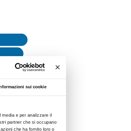
GAZINE
ICOLI
OWLEDGE
NTI
Informazioni sui cookie
E STUDY
OTIC PROCESS
l media e per analizzare il
MATION
nostri partner che si occupano
azioni che ha fornito loro o