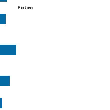
Partner
NI
ONISTI
ATI
N