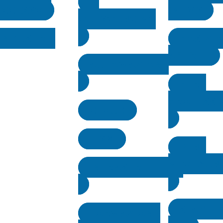
IT
UCCESSO
IN IWS
OUTSOURCING
INDUSTRIE
POSIZIO
APERTE
AUTOMAZIONE
PER I
PROFESSI
CLOUD
ITSM
PER I
NEOLAURE
INFRASTRUTTURE
STAGE I
FORMAZIONE