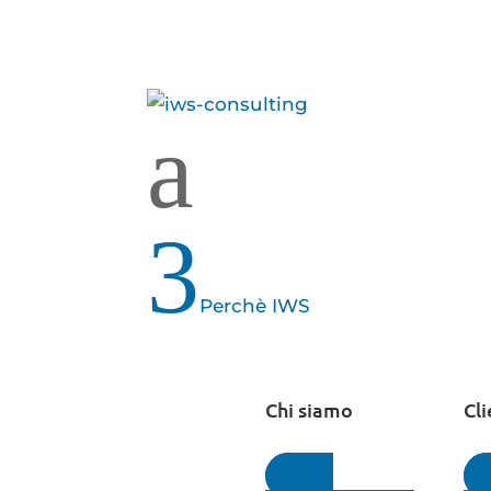
a
3
Perchè IWS
Chi siamo
Cli
IWS