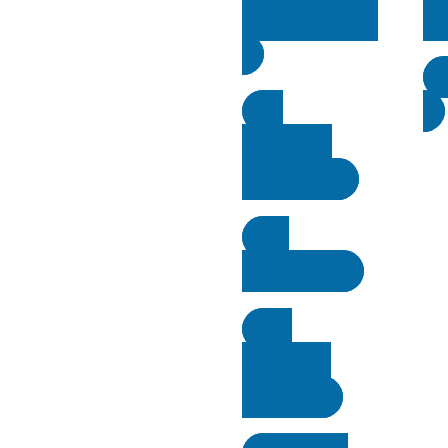
CONSULTING
S
IL
NOSTRO
METODO
LE
PERSONE
LA
NOSTRA
STORIA