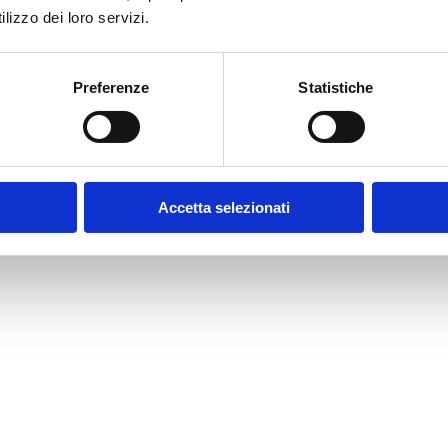
CL
lizzo dei loro servizi.
PER
Cloud:
arm RDS
Preferenze
Statistiche
RAS
COM
rna e
l
one IT
Accetta selezionati
zioni
VID
he