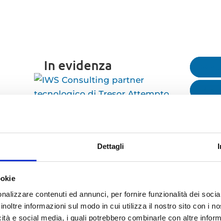
In evidenza
MA
ART
ner
r
KN
che
IWS Consulting partner
EVE
tecnologico di Tresor
Dettagli
Attempto Racing anche
sco
CAS
per la stagione 2026
Italia
ookie
ROB
nalizzare contenuti ed annunci, per fornire funzionalità dei socia
AUTO
ei
inoltre informazioni sul modo in cui utilizza il nostro sito con i 
ability
icità e social media, i quali potrebbero combinarle con altre inform