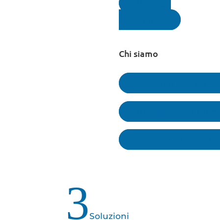
AREE DI
BUSINESS
Chi siamo
IWS CONSULTING
AREE DI BUSINES
LAVORARE IN IW
3
Soluzioni