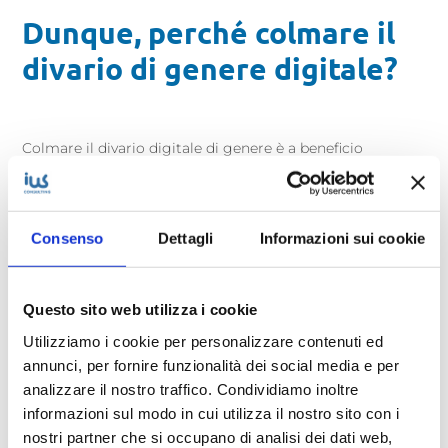
Dunque, perché colmare il
divario di genere digitale?
Colmare il divario digitale di genere è a beneficio
dell’intera collettività e dell’economia. Le donne devono
poter cogliere le opportunità del settore informatico e
digitale, soprattutto in un momento come questo, in cui
Consenso
Dettagli
Informazioni sui cookie
la pandemia ha reso evidente quanto siano fondamentali
le competenze ICT nel mercato del lavoro, in tutti i
settori.
Questo sito web utilizza i cookie
Non è dunque trascurabile il posizionamento dell’Italia in
Utilizziamo i cookie per personalizzare contenuti ed
Europa a riguardo. Azioni per colmare questa distanza
annunci, per fornire funzionalità dei social media e per
sono necessarie, a tutti i livelli.
analizzare il nostro traffico. Condividiamo inoltre
informazioni sul modo in cui utilizza il nostro sito con i
Dalla scuola fino al mondo del lavoro, passando per la
nostri partner che si occupano di analisi dei dati web,