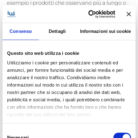
esempio i prodotti che osservano più a lungo o
quelli che prendono in mano. Utilizzando
algoritmi di intelligenza artificiale eseguiti
localmente sui server edge, il sistema è in grado
Consenso
Dettagli
Informazioni sui cookie
di suggerire ai clienti prodotti correlati o offerte
personalizzate in tempo reale. Grazie all’Edge
Questo sito web utilizza i cookie
Computing, la catena di negozi ha registrato un
Utilizziamo i cookie per personalizzare contenuti ed
aumento delle vendite e una maggiore fedeltà
annunci, per fornire funzionalità dei social media e per
dei clienti attraverso un’esperienza di shopping
analizzare il nostro traffico. Condividiamo inoltre
informazioni sul modo in cui utilizza il nostro sito con i
più coinvolgente e personalizzata.
nostri partner che si occupano di analisi dei dati web,
Report e Previsioni
pubblicità e social media, i quali potrebbero combinarle
con altre informazioni che ha fornito loro o che hanno
sull’utilizzo dell’Edge
raccolto dal suo utilizzo dei loro servizi.
Computing
Selezione
Necessari