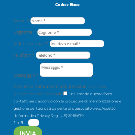
Codice Etico
Nome *
Cognome *
Indirizzo e-mail *
Telefono *
Messaggio *
Consenso trattamento dati personali
Consenso
trattamento dati personali
Utilizzando questo form
contatti, sei d'accordo con le procedure di memorizzazione e
gestione dei tuoi dati da parte di questo sito web. Accetto
l'Informativa Privacy Reg. (UE) 2016/679.
1 + 9
=
INVIA