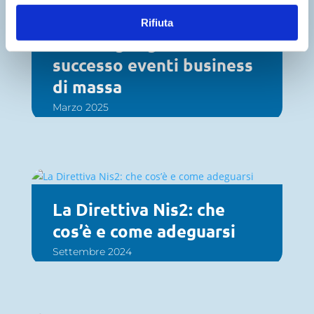
Event management e
Rifiuta
tecnologia: gestire con
successo eventi business
di massa
Marzo 2025
La Direttiva Nis2: che
cos’è e come adeguarsi
Settembre 2024