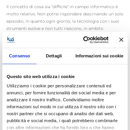
Il concetto di cosa sia “difficile” in campo informatico è
molto relativo. Non potrei rispondere descrivendo un solo
episodio, in quanto ogni giorno, la tecnologia con i suoi
strumenti evolve e non tutti riescono, in ambito
aziendale, a restare al passo con i tempi. La nostra bravura
sta nel rendere fruibile a chiunque l’informatica nelle sue
diverse applicazioni e non sminuire mai le richieste che
Consenso
Dettagli
Informazioni sui cookie
arrivano, anche quando ai nostri occhi esperti sembrano
semplicissime.
La richiesta che però ricorderò per molto tempo e che è
Questo sito web utilizza i cookie
stata davvero esilarante, risale a poco tempo fa: un utente
Utilizziamo i cookie per personalizzare contenuti ed
che dichiarava al telefono di avere problemi con l’invio e
annunci, per fornire funzionalità dei social media e per
la ricezione della propria posta elettronica, ma solo dopo
analizzare il nostro traffico. Condividiamo inoltre
svariati controlli e verifiche, ci comunicò che si trovava su
informazioni sul modo in cui utilizza il nostro sito con i
un volo aereo. Per fortuna anche il quel caso si può dire
nostri partner che si occupano di analisi dei dati web,
che l’intervento andò a buon fine![/vc_column_text]
pubblicità e social media, i quali potrebbero combinarle
[/vc_column][/vc_row]
con altre informazioni che ha fornito loro o che hanno