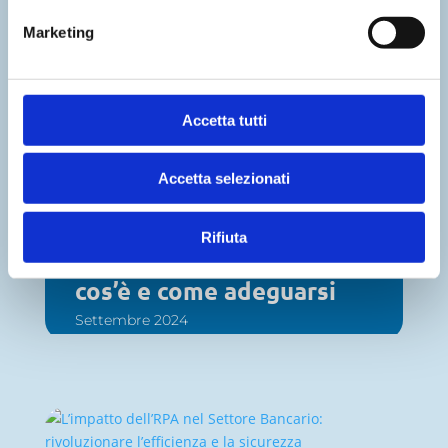
tecnologia: gestire con
Marketing
successo eventi business
di massa
Marzo 2025
Accetta tutti
Accetta selezionati
Rifiuta
La Direttiva Nis2: che
cos’è e come adeguarsi
Settembre 2024