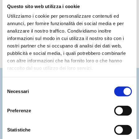
Questo sito web utilizza i cookie
Utilizziamo i cookie per personalizzare contenuti ed
Vuoi saperne di più?
annunci, per fornire funzionalità dei social media e per
analizzare il nostro traffico. Condividiamo inoltre
informazioni sul modo in cui utilizza il nostro sito con i
Contattaci subito
nostri partner che si occupano di analisi dei dati web,
pubblicità e social media, i quali potrebbero combinarle
con altre informazioni che ha fornito loro o che hanno
raccolto dal suo utilizzo dei loro servizi.
Selezione
Notizie Recenti
Necessari
del
consenso
Preferenze
Statistiche
Event management e