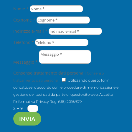
Nome *
Cognome *
Indirizzo e-mail *
Telefono *
Messaggio *
Consenso trattamento dati personali
Consenso
trattamento dati personali
Utilizzando questo form
contatti, sei d'accordo con le procedure di memorizzazione e
gestione dei tuoi dati da parte di questo sito web. Accetto
l'Informativa Privacy Reg. (UE) 2016/679.
2 + 9
=
INVIA