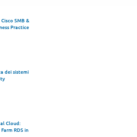
a Cisco SMB &
ness Practice
a dei sistemi
ity
odurre la Robotic
al Cloud:
 Farm RDS in