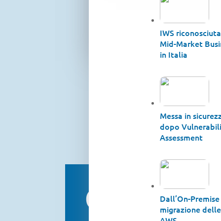
IWS riconosciut
Mid-Market Busi
in Italia
Messa in sicurezz
dopo Vulnerabil
Assessment
Come intr
Dall’On-Premise 
migrazione delle
AWS