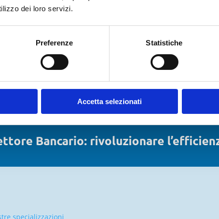
lizzo dei loro servizi.
os’è e come adeguarsi
Preferenze
Statistiche
Accetta selezionati
ttore Bancario: rivoluzionare l’efficien