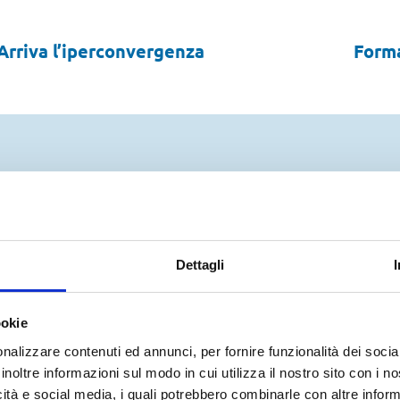
rriva l’iperconvergenza
Form
Notizie Recenti
Dettagli
ologia: gestire con successo eventi bu
ookie
nalizzare contenuti ed annunci, per fornire funzionalità dei socia
inoltre informazioni sul modo in cui utilizza il nostro sito con i 
icità e social media, i quali potrebbero combinarle con altre inform