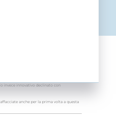
doppio
o webinar, dopo quello dello scorso 17 giugno
r introdurre un progetto di robotica nella
 il famoso “doppio passo”.
n azienda la Robotic Process Automation: un
lo invece innovativo declinato con
o affacciate anche per la prima volta a questa