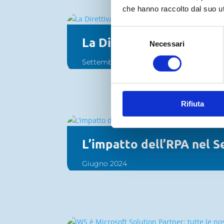
che hanno raccolto dal suo uti
Selezione
La Direttiva Nis2: che c
Necessari
del
consenso
Settembre 2024
Rifiuta
L’impatto dell’RPA nel Se
Giugno 2024