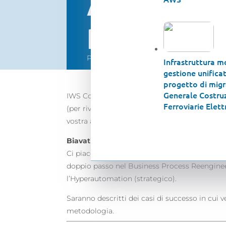
Automatio
passo alla
Pubblicato in data 9 Luglio 2020
Infrastruttura m
gestione unificata
progetto di migr
Generale Costruz
IWS Consulting in partnership con
UiPath
, 
Ferroviarie Elett
(per rivederlo clicca qui:
https://youtu.be/t
vostra azienda nel migliore dei modi.
Biavati era una icona negli anni ‘30/‘40 ric
Ci piace usare come metafora questa icona de
doppio passo nel Business Process Reengineer
l’Hyperautomation (strategico).
Saranno descritti dei casi di successo in cui v
metodologia.