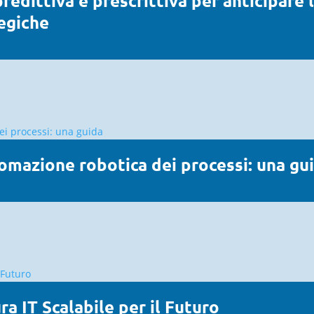
predittiva e prescrittiva per anticipar
tegiche
tomazione robotica dei processi: una gu
a IT Scalabile per il Futuro