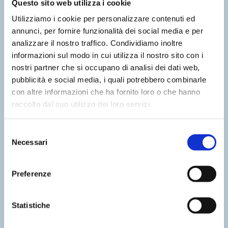
L’impatto dell’RPA nel
Questo sito web utilizza i cookie
Settore Bancario:
Utilizziamo i cookie per personalizzare contenuti ed
annunci, per fornire funzionalità dei social media e per
rivoluzionare l’efficienza
analizzare il nostro traffico. Condividiamo inoltre
e la sicurezza
informazioni sul modo in cui utilizza il nostro sito con i
Giugno 2024
nostri partner che si occupano di analisi dei dati web,
pubblicità e social media, i quali potrebbero combinarle
con altre informazioni che ha fornito loro o che hanno
raccolto dal suo utilizzo dei loro servizi.
Selezione
Necessari
del
IWS è Microsoft Solution
consenso
Partner: tutte le nostre
Preferenze
specializzazioni
Giugno 2024
Statistiche