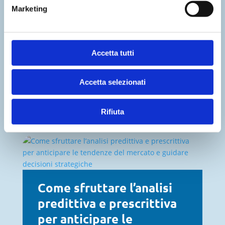
Marketing
Edge Computing per
Accetta tutti
un’Architettura IT più
robusta
Accetta selezionati
Aprile 2024
Rifiuta
Come sfruttare l’analisi
predittiva e prescrittiva
per anticipare le