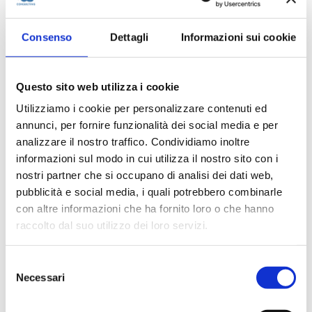
Cloud
(3)
Comunicati Stampa
(28)
Consenso
Dettagli
Informazioni sui cookie
Data Analytics
(2)
Eventi
(7)
Featured
(2)
Questo sito web utilizza i cookie
IA
(4)
Utilizziamo i cookie per personalizzare contenuti ed
annunci, per fornire funzionalità dei social media e per
ITSM
(3)
analizzare il nostro traffico. Condividiamo inoltre
Knowledge
(20)
informazioni sul modo in cui utilizza il nostro sito con i
Persone IWS
(5)
nostri partner che si occupano di analisi dei dati web,
Posizioni chiuse
(24)
pubblicità e social media, i quali potrebbero combinarle
con altre informazioni che ha fornito loro o che hanno
Posizioni di lavoro
(4)
raccolto dal suo utilizzo dei loro servizi.
Rassegna Stampa
(30)
RPA
(4)
Selezione
Trasformazione Digitale
(11)
Necessari
del
Video
(12)
consenso