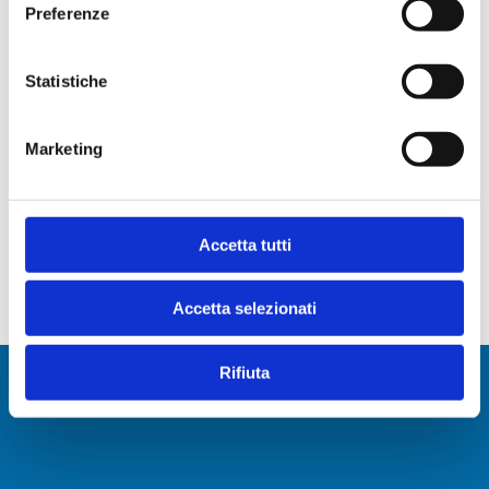
Preferenze
Notizie Recenti
Cybersecurity: un progetto di evoluzione della
Statistiche
sicurezza perimetrale
Service Desk Roma
Marketing
Service Desk Milano
IWS Consulting partner tecnologico di Tresor
Attempto Racing anche per la stagione 2026
IWS riconosciuta Cisco SMB & Mid-Market Business
Accetta tutti
Practice in Italia
Accetta selezionati
Rifiuta