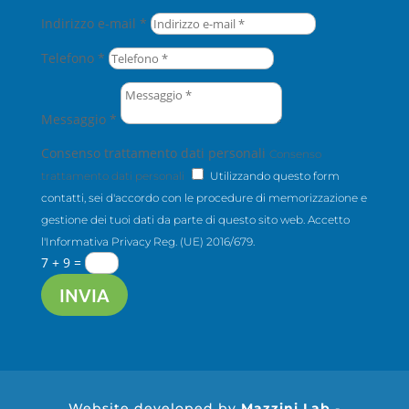
Indirizzo e-mail *
Telefono *
Messaggio *
Consenso trattamento dati personali
Consenso
trattamento dati personali
Utilizzando questo form
contatti, sei d'accordo con le procedure di memorizzazione e
gestione dei tuoi dati da parte di questo sito web. Accetto
l'Informativa Privacy Reg. (UE) 2016/679.
7 + 9
=
INVIA
Website developed by
Mazzini Lab
-