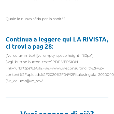
Quale la nuova sfida per la sanità?
Continua a leggere qui LA RIVISTA,
ci trovi a pag 28:
[/vc_column_text][vc_empty_space height=”30px”]
[wgl_button button_text=”PDF VERSION”
link=”url:https%3A%2F%2Fwww.iwsconsulting.it%2Fwp-
content%2Fuploads%2F2020%2F04%2Fitalosingola_20200401.p
[/vc_column][/vc_row]
Vuoi saperne di più?