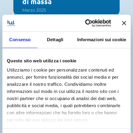
di massa
Marzo 2025
Consenso
Dettagli
Informazioni sui cookie
La Direttiva Nis2: che
cos’è e come adeguarsi
Questo sito web utilizza i cookie
Utilizziamo i cookie per personalizzare contenuti ed
Settembre 2024
annunci, per fornire funzionalità dei social media e per
analizzare il nostro traffico. Condividiamo inoltre
informazioni sul modo in cui utilizza il nostro sito con i
nostri partner che si occupano di analisi dei dati web,
pubblicità e social media, i quali potrebbero combinarle
con altre informazioni che ha fornito loro o che hanno
L’impatto dell’RPA nel
raccolto dal suo utilizzo dei loro servizi.
Settore Bancario: