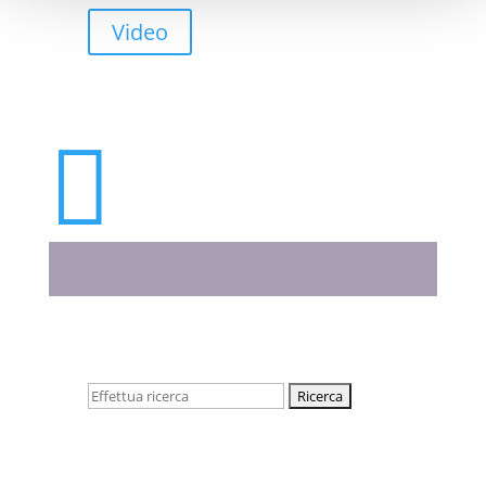
Video

Cerca: