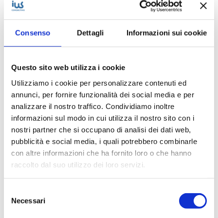
In evidenza
Consenso
Dettagli
Informazioni sui cookie
IWS Consulting partner tecnologico di
Tresor Attempto Racing anche per la
Questo sito web utilizza i cookie
stagione 2026
Utilizziamo i cookie per personalizzare contenuti ed
annunci, per fornire funzionalità dei social media e per
analizzare il nostro traffico. Condividiamo inoltre
informazioni sul modo in cui utilizza il nostro sito con i
MAGAZINE
nostri partner che si occupano di analisi dei dati web,
pubblicità e social media, i quali potrebbero combinarle
Articoli
con altre informazioni che ha fornito loro o che hanno
raccolto dal suo utilizzo dei loro servizi.
Knowledge
Selezione
Necessari
del
Eventi
consenso