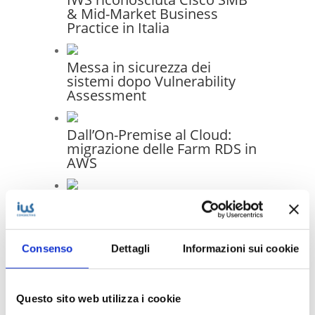
& Mid-Market Business
Practice in Italia
Messa in sicurezza dei
sistemi dopo Vulnerability
Assessment
Dall’On-Premise al Cloud:
migrazione delle Farm RDS in
AWS
Infrastruttura moderna e
gestione unificata: il progetto
di migrazione IT per Generale
Costruzioni Ferroviarie
Consenso
Dettagli
Informazioni sui cookie
Elettriche S.p.A.
Questo sito web utilizza i cookie