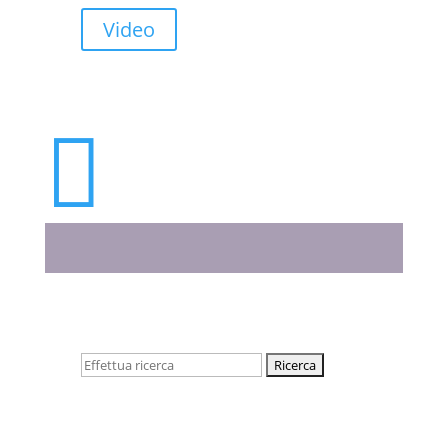
Video

Cerca: