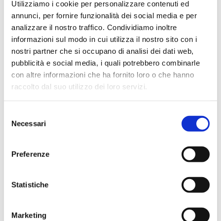
In evidenza
Utilizziamo i cookie per personalizzare contenuti ed
annunci, per fornire funzionalità dei social media e per
analizzare il nostro traffico. Condividiamo inoltre
informazioni sul modo in cui utilizza il nostro sito con i
nostri partner che si occupano di analisi dei dati web,
IWS Consulting partner tecnologico di
pubblicità e social media, i quali potrebbero combinarle
Tresor Attempto Racing anche per la
con altre informazioni che ha fornito loro o che hanno
stagione 2026
raccolto dal suo utilizzo dei loro servizi.
Selezione
MAGAZINE
Necessari
del
consenso
Articoli
Preferenze
Statistiche
Knowledge
Marketing
Eventi