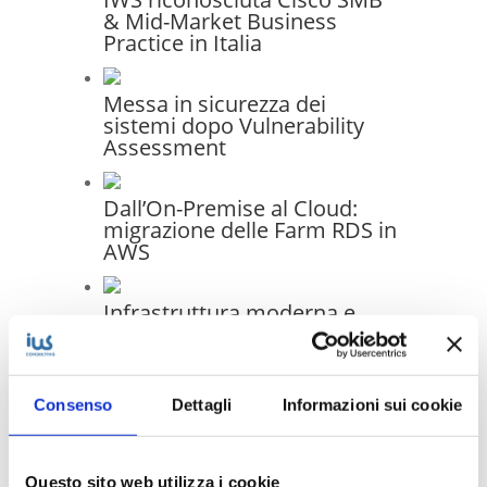
& Mid-Market Business
Practice in Italia
Messa in sicurezza dei
sistemi dopo Vulnerability
Assessment
Dall’On-Premise al Cloud:
migrazione delle Farm RDS in
AWS
Infrastruttura moderna e
gestione unificata: il progetto
di migrazione IT per Generale
Costruzioni Ferroviarie
Elettriche S.p.A.
Consenso
Dettagli
Informazioni sui cookie
Questo sito web utilizza i cookie