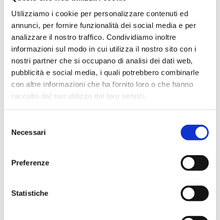
In evidenza
Utilizziamo i cookie per personalizzare contenuti ed
annunci, per fornire funzionalità dei social media e per
analizzare il nostro traffico. Condividiamo inoltre
informazioni sul modo in cui utilizza il nostro sito con i
IWS Consulting partner tecnologico di
nostri partner che si occupano di analisi dei dati web,
Tresor Attempto Racing anche per la
pubblicità e social media, i quali potrebbero combinarle
stagione 2026
con altre informazioni che ha fornito loro o che hanno
raccolto dal suo utilizzo dei loro servizi.
MAGAZINE
Selezione
Necessari
del
consenso
Articoli
Preferenze
Knowledge
Statistiche
Eventi