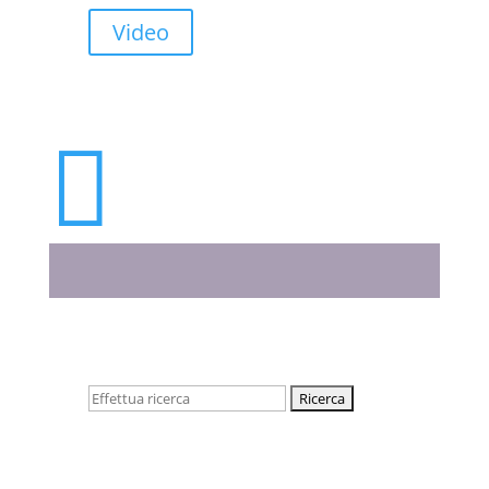
Video

Cerca: