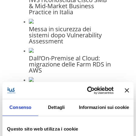
& Mid-Market Business
Practice in Italia
Messa in sicurezza dei
sistemi dopo Vulnerability
Assessment
Dall’On-Premise al Cloud:
migrazione delle Farm RDS in
AWS
Infrastruttura moderna e
gestione unificata: il progetto
di migrazione IT per Generale
Costruzioni Ferroviarie
Consenso
Dettagli
Informazioni sui cookie
Elettriche S.p.A.
Questo sito web utilizza i cookie