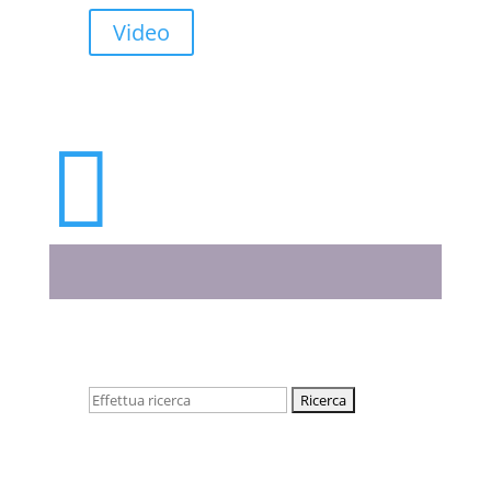
Video

Cerca: