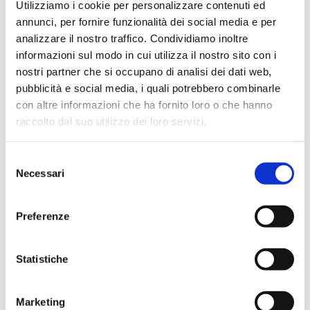
In evidenza
Utilizziamo i cookie per personalizzare contenuti ed
annunci, per fornire funzionalità dei social media e per
analizzare il nostro traffico. Condividiamo inoltre
informazioni sul modo in cui utilizza il nostro sito con i
nostri partner che si occupano di analisi dei dati web,
IWS Consulting partner tecnologico di
pubblicità e social media, i quali potrebbero combinarle
Tresor Attempto Racing anche per la
con altre informazioni che ha fornito loro o che hanno
stagione 2026
raccolto dal suo utilizzo dei loro servizi.
Selezione
MAGAZINE
Necessari
del
consenso
Articoli
Preferenze
Statistiche
Knowledge
Marketing
Eventi