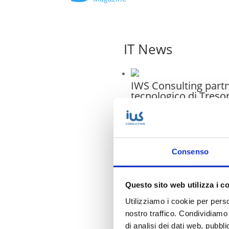
IT News
IWS Consulting part
tecnologico di Treso
Attempto Racing anc
la stagione 2026
IWS riconosciuta Cis
Consenso
SMB & Mid-Market
Business Practice in I
Questo sito web utilizza i c
Messa in sicurezza d
Utilizziamo i cookie per perso
sistemi dopo Vulnera
Assessment
nostro traffico. Condividiamo 
di analisi dei dati web, pubbl