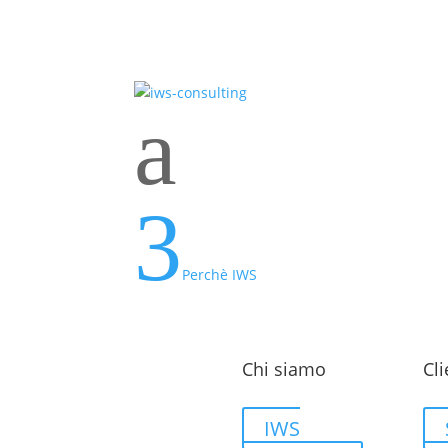
a
3
Perchè IWS
Chi siamo
Cli
IWS