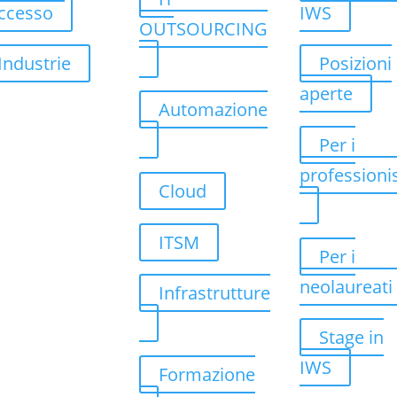
ccesso
IWS
OUTSOURCING
Industrie
Posizioni
aperte
Automazione
Per i
professionis
Cloud
ITSM
Per i
neolaureati
Infrastrutture
Stage in
IWS
Formazione