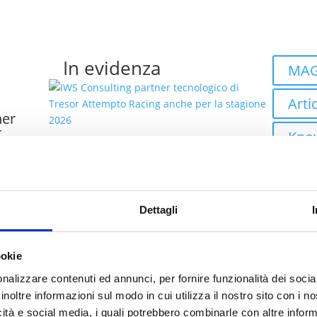
In evidenza
MAG
Artic
ner
r
Kno
he per
IWS Consulting partner
Even
tecnologico di Tresor
Attempto Racing anche
co
Case
per la stagione 2026
Dettagli
talia
Robo
ookie
Autom
ei
nalizzare contenuti ed annunci, per fornire funzionalità dei socia
bility
Clo
inoltre informazioni sul modo in cui utilizza il nostro sito con i 
icità e social media, i quali potrebbero combinarle con altre inform