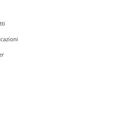
tti
icazioni
er