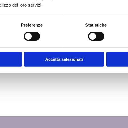
Per
lizzo dei loro servizi.
loud:
rm RDS
Ras
Preferenze
Statistiche
Com
rna e
Vid
ne IT
ioni
 S.p.A.
Accetta selezionati