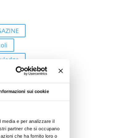
AZINE
oli
wledge
ti
 Study
Informazioni sui cookie
tic Process
ation
l media e per analizzare il
ud
nostri partner che si occupano
azioni che ha fornito loro o