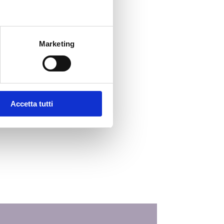
sone IWS
segna Stampa
Marketing
unicati Stampa
eo
Accetta tutti