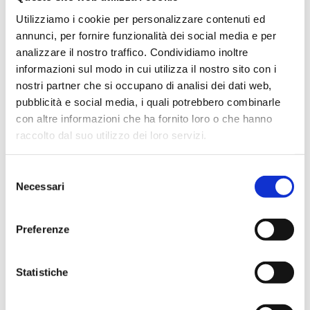
In evidenza
Utilizziamo i cookie per personalizzare contenuti ed
annunci, per fornire funzionalità dei social media e per
analizzare il nostro traffico. Condividiamo inoltre
informazioni sul modo in cui utilizza il nostro sito con i
IWS Consulting partner tecnologico di
nostri partner che si occupano di analisi dei dati web,
Tresor Attempto Racing anche per la
pubblicità e social media, i quali potrebbero combinarle
stagione 2026
con altre informazioni che ha fornito loro o che hanno
raccolto dal suo utilizzo dei loro servizi.
MAGAZINE
Selezione
Necessari
del
consenso
Articoli
Preferenze
Knowledge
Statistiche
Eventi