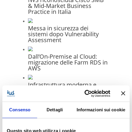
& Mid-Market Business
Practice in Italia
Messa in sicurezza dei
sistemi dopo Vulnerability
Assessment
Dall’On-Premise al Cloud:
migrazione delle Farm RDS in
AWS
Infrastruttura moderna e
gestione unificata: il progetto
di migrazione IT per Generale
Costruzioni Ferroviarie
Elettriche S.p.A.
Consenso
Dettagli
Informazioni sui cookie
Questo sito web utilizza i cookie