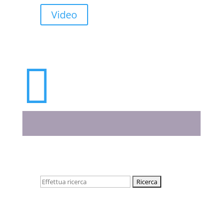
Video

Cerca: