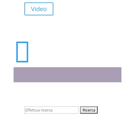
Video

Cerca: