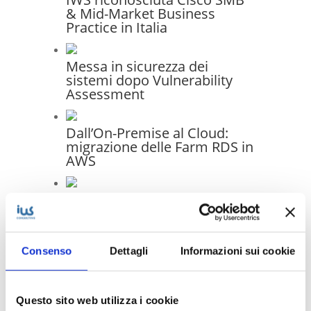
& Mid-Market Business
Practice in Italia
Messa in sicurezza dei
sistemi dopo Vulnerability
Assessment
Dall’On-Premise al Cloud:
migrazione delle Farm RDS in
AWS
Infrastruttura moderna e
gestione unificata: il progetto
di migrazione IT per Generale
Costruzioni Ferroviarie
Consenso
Dettagli
Informazioni sui cookie
Elettriche S.p.A.
Questo sito web utilizza i cookie