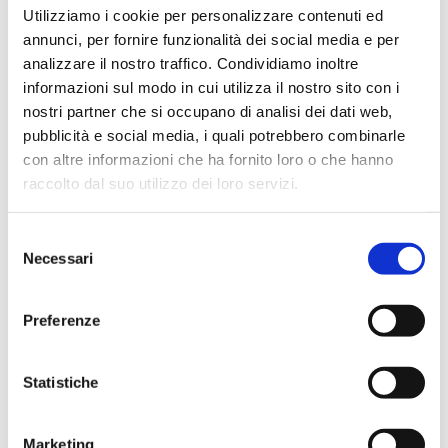
In evidenza
Utilizziamo i cookie per personalizzare contenuti ed
annunci, per fornire funzionalità dei social media e per
analizzare il nostro traffico. Condividiamo inoltre
informazioni sul modo in cui utilizza il nostro sito con i
nostri partner che si occupano di analisi dei dati web,
IWS Consulting partner tecnologico di
pubblicità e social media, i quali potrebbero combinarle
Tresor Attempto Racing anche per la
stagione 2026
con altre informazioni che ha fornito loro o che hanno
raccolto dal suo utilizzo dei loro servizi.
Selezione
MAGAZINE
Necessari
del
consenso
Articoli
Preferenze
Knowledge
Statistiche
Eventi
Marketing