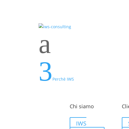
a
3
Perchè IWS
Chi siamo
Cli
IWS