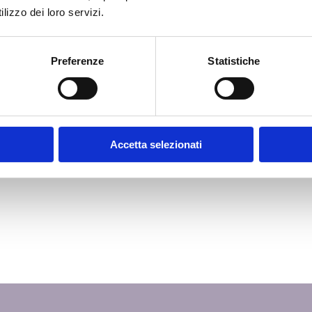
Per
lizzo dei loro servizi.
loud:
rm RDS
Ras
Preferenze
Statistiche
Com
rna e
Vid
ne IT
ioni
 S.p.A.
Accetta selezionati