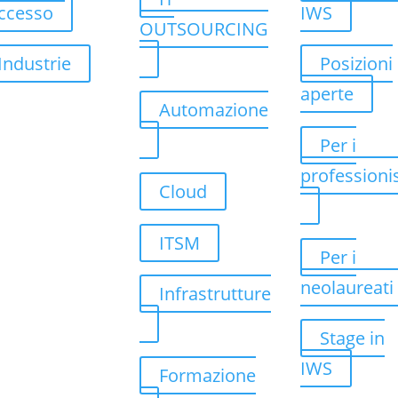
ccesso
IWS
OUTSOURCING
Industrie
Posizioni
aperte
Automazione
Per i
professionis
Cloud
ITSM
Per i
neolaureati
Infrastrutture
Stage in
IWS
Formazione