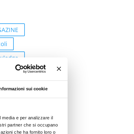
AZINE
oli
wledge
ti
 Study
Informazioni sui cookie
tic Process
ation
l media e per analizzare il
ud
nostri partner che si occupano
azioni che ha fornito loro o