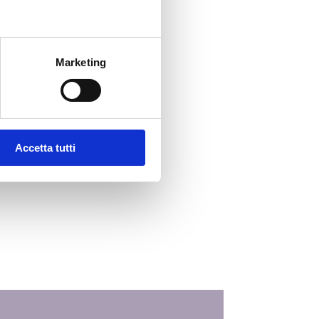
sone IWS
segna Stampa
Marketing
unicati Stampa
eo
Accetta tutti