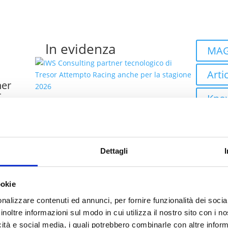
In evidenza
MAG
Artic
ner
r
Kno
he per
IWS Consulting partner
Even
tecnologico di Tresor
Attempto Racing anche
co
Case
per la stagione 2026
Dettagli
talia
Robo
ookie
Autom
ei
nalizzare contenuti ed annunci, per fornire funzionalità dei socia
bility
Clo
inoltre informazioni sul modo in cui utilizza il nostro sito con i 
icità e social media, i quali potrebbero combinarle con altre inform