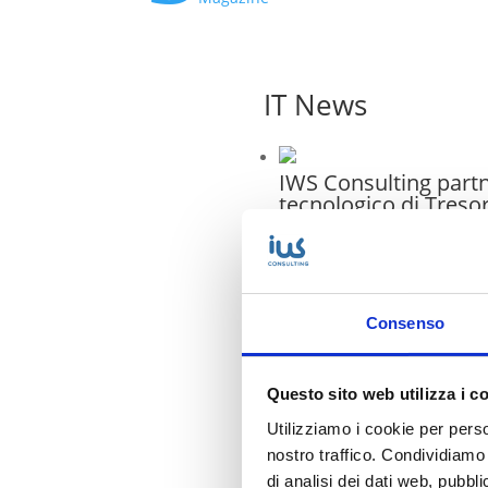
IT News
IWS Consulting part
tecnologico di Treso
Attempto Racing anc
la stagione 2026
IWS riconosciuta Cis
Consenso
SMB & Mid-Market
Business Practice in I
Questo sito web utilizza i c
Messa in sicurezza d
Utilizziamo i cookie per perso
sistemi dopo Vulnera
Assessment
nostro traffico. Condividiamo 
di analisi dei dati web, pubbl