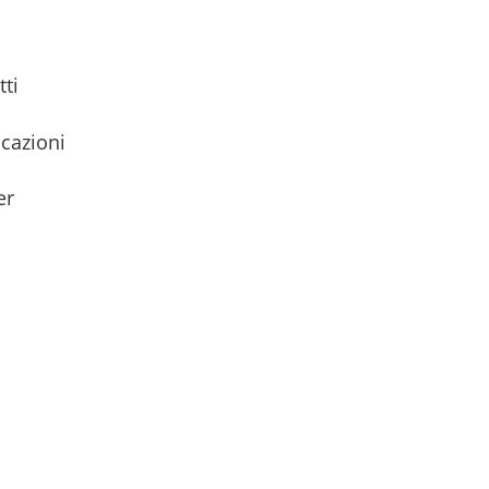
tti
icazioni
er