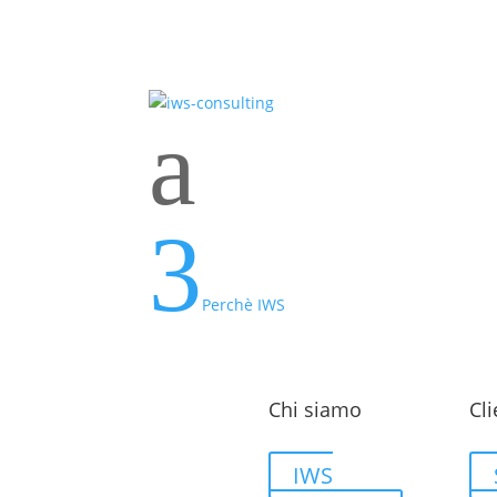
a
3
Perchè IWS
Chi siamo
Cli
IWS