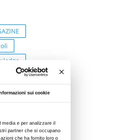
AZINE
oli
wledge
ti
 Study
Informazioni sui cookie
tic Process
ation
l media e per analizzare il
ud
nostri partner che si occupano
azioni che ha fornito loro o