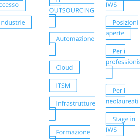
ccesso
IWS
OUTSOURCING
Industrie
Posizioni
aperte
Automazione
Per i
professionis
Cloud
ITSM
Per i
neolaureati
Infrastrutture
Stage in
IWS
Formazione