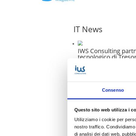
IT News
IWS Consulting part
tecnologico di Treso
Attempto Racing anc
la stagione 2026
IWS riconosciuta Cis
Consenso
SMB & Mid-Market
Business Practice in I
Questo sito web utilizza i c
Messa in sicurezza d
Utilizziamo i cookie per perso
sistemi dopo Vulnera
Assessment
nostro traffico. Condividiamo 
di analisi dei dati web, pubbl