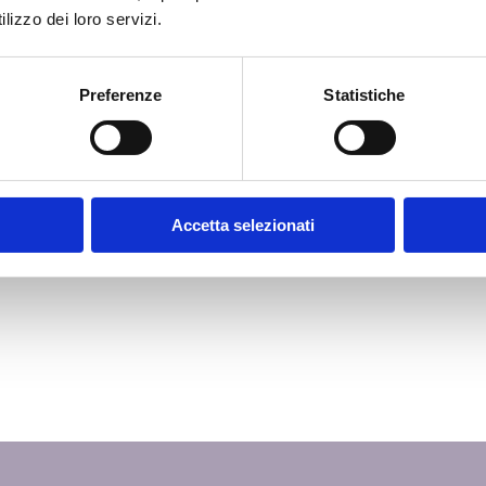
Per
lizzo dei loro servizi.
loud:
rm RDS
Ras
Preferenze
Statistiche
Com
rna e
Vid
ne IT
ioni
 S.p.A.
Accetta selezionati