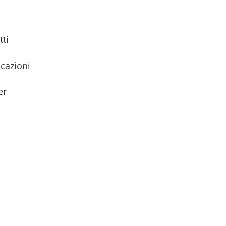
tti
icazioni
er