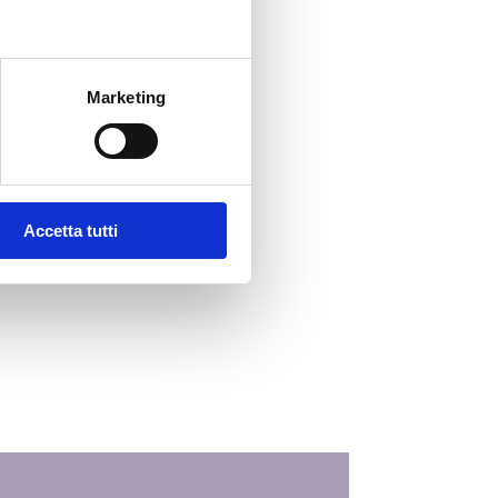
sone IWS
segna Stampa
Marketing
unicati Stampa
eo
Accetta tutti