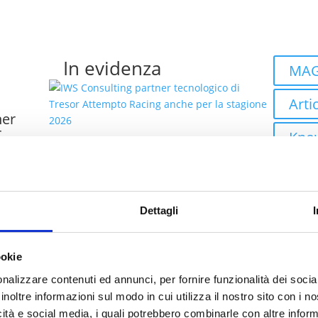
In evidenza
MAG
Artic
ner
r
Kno
he per
IWS Consulting partner
Even
tecnologico di Tresor
Attempto Racing anche
co
Case
per la stagione 2026
Dettagli
talia
Robo
ookie
Autom
ei
nalizzare contenuti ed annunci, per fornire funzionalità dei socia
bility
Clo
inoltre informazioni sul modo in cui utilizza il nostro sito con i 
icità e social media, i quali potrebbero combinarle con altre inform