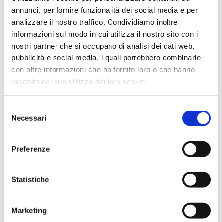
In evidenza
annunci, per fornire funzionalità dei social media e per
analizzare il nostro traffico. Condividiamo inoltre
informazioni sul modo in cui utilizza il nostro sito con i
nostri partner che si occupano di analisi dei dati web,
pubblicità e social media, i quali potrebbero combinarle
IWS Consulting partner tecnologico di
Tresor Attempto Racing anche per la
con altre informazioni che ha fornito loro o che hanno
stagione 2026
raccolto dal suo utilizzo dei loro servizi.
Selezione
Necessari
del
MAGAZINE
consenso
Preferenze
Articoli
Statistiche
Knowledge
Marketing
Eventi