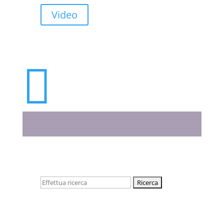
Video

Cerca: