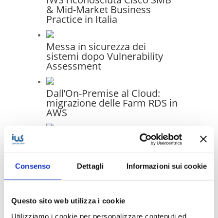
& Mid-Market Business
Practice in Italia
Messa in sicurezza dei
sistemi dopo Vulnerability
Assessment
Dall’On-Premise al Cloud:
migrazione delle Farm RDS in
AWS
Infrastruttura moderna e
gestione unificata: il progetto
di migrazione IT per Generale
Consenso
Dettagli
Informazioni sui cookie
Costruzioni Ferroviarie
Elettriche S.p.A.
Questo sito web utilizza i cookie
Utilizziamo i cookie per personalizzare contenuti ed