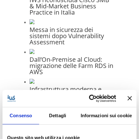
& Mid-Market Business
Practice in Italia
Messa in sicurezza dei
sistemi dopo Vulnerability
Assessment
Dall’On-Premise al Cloud:
migrazione delle Farm RDS in
AWS
Infrastruttura moderna e
gestione unificata: il progetto
di migrazione IT per Generale
Costruzioni Ferroviarie
Elettriche S.p.A.
Consenso
Dettagli
Informazioni sui cookie
Questo sito web utilizza i cookie