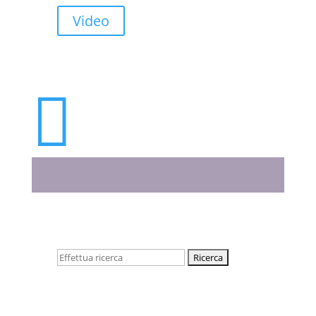
Video

Cerca: