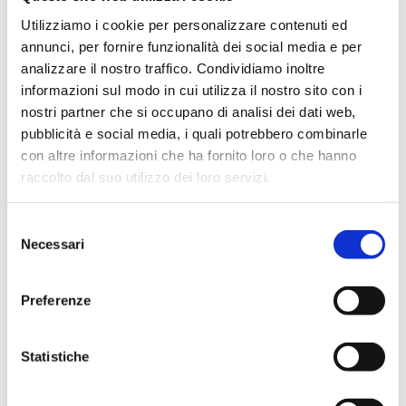
In evidenza
Utilizziamo i cookie per personalizzare contenuti ed
annunci, per fornire funzionalità dei social media e per
analizzare il nostro traffico. Condividiamo inoltre
informazioni sul modo in cui utilizza il nostro sito con i
IWS Consulting partner tecnologico di
nostri partner che si occupano di analisi dei dati web,
Tresor Attempto Racing anche per la
pubblicità e social media, i quali potrebbero combinarle
stagione 2026
con altre informazioni che ha fornito loro o che hanno
raccolto dal suo utilizzo dei loro servizi.
MAGAZINE
Selezione
Necessari
del
consenso
Articoli
Preferenze
Knowledge
Statistiche
Eventi