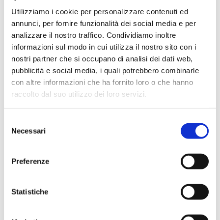
In evidenza
Utilizziamo i cookie per personalizzare contenuti ed
annunci, per fornire funzionalità dei social media e per
analizzare il nostro traffico. Condividiamo inoltre
informazioni sul modo in cui utilizza il nostro sito con i
nostri partner che si occupano di analisi dei dati web,
IWS Consulting partner tecnologico di
Tresor Attempto Racing anche per la
pubblicità e social media, i quali potrebbero combinarle
stagione 2026
con altre informazioni che ha fornito loro o che hanno
raccolto dal suo utilizzo dei loro servizi.
Selezione
MAGAZINE
Necessari
del
consenso
Articoli
Preferenze
Knowledge
Statistiche
Eventi