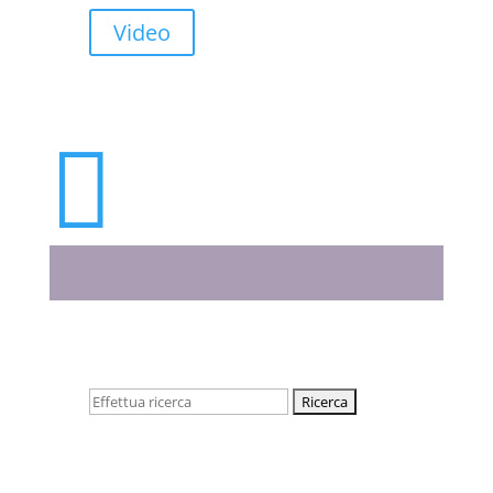
Video

Cerca: