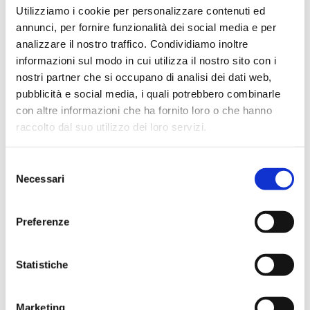
In evidenza
Utilizziamo i cookie per personalizzare contenuti ed
annunci, per fornire funzionalità dei social media e per
analizzare il nostro traffico. Condividiamo inoltre
informazioni sul modo in cui utilizza il nostro sito con i
nostri partner che si occupano di analisi dei dati web,
IWS Consulting partner tecnologico di
pubblicità e social media, i quali potrebbero combinarle
Tresor Attempto Racing anche per la
stagione 2026
con altre informazioni che ha fornito loro o che hanno
raccolto dal suo utilizzo dei loro servizi.
Selezione
MAGAZINE
Necessari
del
consenso
Articoli
Preferenze
Knowledge
Statistiche
Eventi
Marketing