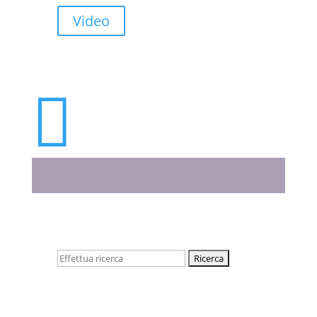
Video

Cerca: