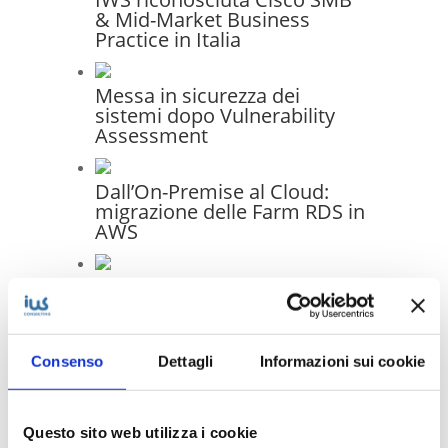
& Mid-Market Business
Practice in Italia
Messa in sicurezza dei
sistemi dopo Vulnerability
Assessment
Dall’On-Premise al Cloud:
migrazione delle Farm RDS in
AWS
Infrastruttura moderna e
gestione unificata: il progetto
di migrazione IT per Generale
Costruzioni Ferroviarie
Consenso
Dettagli
Informazioni sui cookie
Elettriche S.p.A.
Questo sito web utilizza i cookie