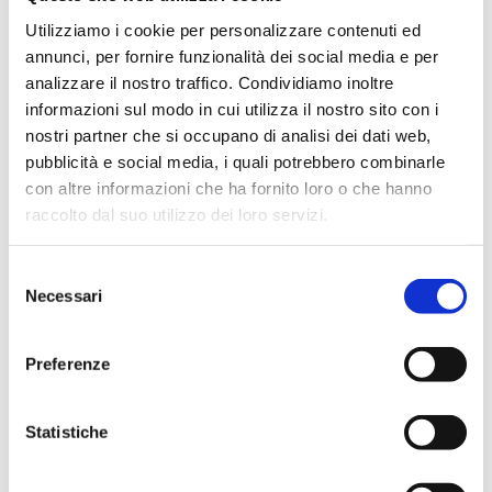
In evidenza
Utilizziamo i cookie per personalizzare contenuti ed
annunci, per fornire funzionalità dei social media e per
analizzare il nostro traffico. Condividiamo inoltre
informazioni sul modo in cui utilizza il nostro sito con i
IWS Consulting partner tecnologico di
nostri partner che si occupano di analisi dei dati web,
Tresor Attempto Racing anche per la
pubblicità e social media, i quali potrebbero combinarle
stagione 2026
con altre informazioni che ha fornito loro o che hanno
raccolto dal suo utilizzo dei loro servizi.
MAGAZINE
Selezione
Necessari
del
consenso
Articoli
Preferenze
Knowledge
Statistiche
Eventi