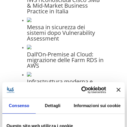
& Mid-Market Business
Practice in Italia
Messa in sicurezza dei
sistemi dopo Vulnerability
Assessment
Dall’On-Premise al Cloud:
migrazione delle Farm RDS in
AWS
Infrastruttura moderna e
gestione unificata: il progetto
di migrazione IT per Generale
Costruzioni Ferroviarie
Elettriche S.p.A.
Consenso
Dettagli
Informazioni sui cookie
Questo sito web utilizza i cookie