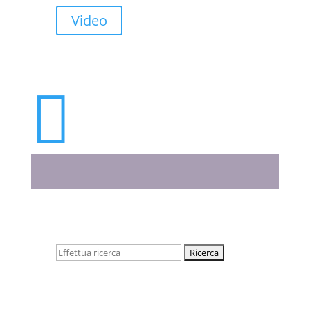
Video

Cerca: