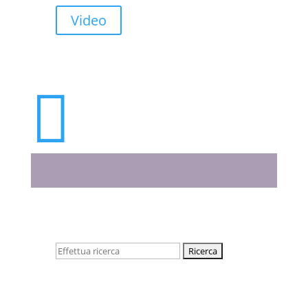
Video

Cerca: