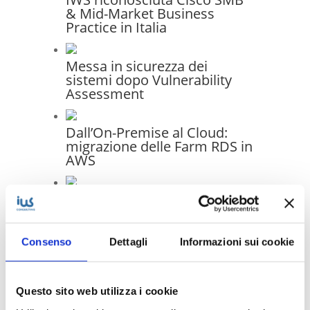
& Mid-Market Business
Practice in Italia
Messa in sicurezza dei
sistemi dopo Vulnerability
Assessment
Dall’On-Premise al Cloud:
migrazione delle Farm RDS in
AWS
Infrastruttura moderna e
gestione unificata: il progetto
di migrazione IT per Generale
Costruzioni Ferroviarie
Consenso
Dettagli
Informazioni sui cookie
Elettriche S.p.A.
Questo sito web utilizza i cookie