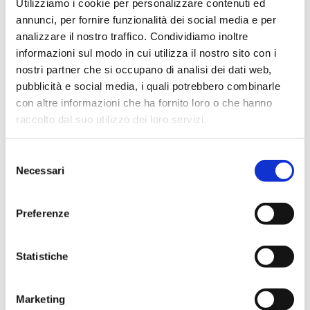
In evidenza
Utilizziamo i cookie per personalizzare contenuti ed
annunci, per fornire funzionalità dei social media e per
analizzare il nostro traffico. Condividiamo inoltre
informazioni sul modo in cui utilizza il nostro sito con i
nostri partner che si occupano di analisi dei dati web,
IWS Consulting partner tecnologico di
pubblicità e social media, i quali potrebbero combinarle
Tresor Attempto Racing anche per la
con altre informazioni che ha fornito loro o che hanno
stagione 2026
raccolto dal suo utilizzo dei loro servizi.
Selezione
Necessari
MAGAZINE
del
consenso
Preferenze
Articoli
Statistiche
Knowledge
Marketing
Eventi