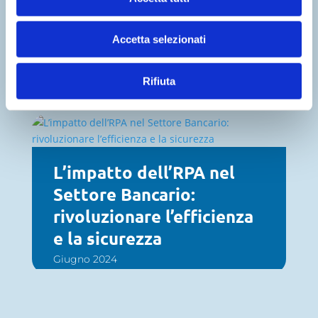
La Direttiva Nis2: che
cos’è e come adeguarsi
Accetta selezionati
Settembre 2024
Rifiuta
L’impatto dell’RPA nel
Settore Bancario:
rivoluzionare l’efficienza
e la sicurezza
Giugno 2024