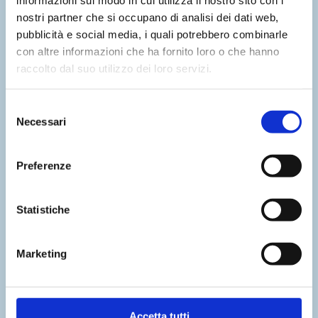
informazioni sul modo in cui utilizza il nostro sito con i
nostri partner che si occupano di analisi dei dati web,
Notizie Recenti
pubblicità e social media, i quali potrebbero combinarle
con altre informazioni che ha fornito loro o che hanno
raccolto dal suo utilizzo dei loro servizi.
Selezione
Necessari
del
Event management e
consenso
tecnologia: gestire con
Preferenze
successo eventi business
di massa
Statistiche
Marzo 2025
Marketing
Accetta tutti