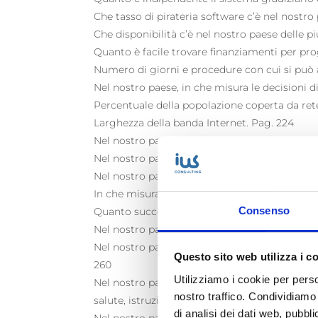
Che tasso di pirateria software c’è nel nostr
Che disponibilità c’è nel nostro paese delle p
Quanto è facile trovare finanziamenti per prog
Numero di giorni e procedure con cui si può a
Nel nostro paese, in che misura le decisioni
Percentuale della popolazione coperta da ret
Larghezza della banda Internet. Pag. 224
Nel nostro paese, in che misura le aziende a
Nel nostro paese, in che misura le aziende ha
Nel nostro paese, che misura le aziende usano
In che misura il governo ha un piano di attuaz
Consenso
Quanto successo ha il nostro Governo nella 
Nel nostro paese, in che misura le ICT conse
Nel nostro paese, in che misura le ICT abilitano
Questo sito web utilizza i c
260
Utilizziamo i cookie per perso
Nel nostro paese, in che misura le tecnologie 
nostro traffico. Condividiamo 
salute, istruzione, finanza, servizi)? Pag. 264
di analisi dei dati web, pubbl