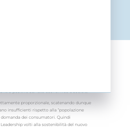
’Italia
re e di stare al passo con le modalità della
 Technology Report 2016”, pubblicato circa
cer_size=”10px”][vc_column_text]
Sono 7 i
to alti di adozione delle ICT: Finlandia,
lle ICT, accompagnata dalla creazione di un
ontro positivo sul lato economico e sociale.
direttamente proporzionale, scatenando dunque
ano insufficienti rispetto alla “popolazione
alla domanda dei consumatori. Quindi
eadership volti alla sostenibilità del nuovo