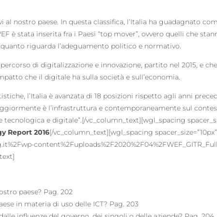
i al nostro paese. In questa classifica, l’Italia ha guadagnato c
 WEF è stata inserita fra i Paesi “top mover”, ovvero quelli che 
quanto riguarda l’adeguamento politico e normativo.
 percorso di digitalizzazione e innovazione, partito nel 2015, e 
patto che il digitale ha sulla società e sull’economia.
istiche, l’Italia è avanzata di 18 posizioni rispetto agli anni prece
aggiormente è l’infrastruttura e contemporaneamente sul contesto
ne tecnologica e digitale”.[/vc_column_text][wgl_spacing spacer_
gy Report 2016
[/vc_column_text][wgl_spacing spacer_size=”10px
g.it%2Fwp-content%2Fuploads%2F2020%2F04%2FWEF_GITR_Full_Re
text]
nostro paese? Pag. 202
aese in materia di uso delle ICT? Pag. 203
alle influenze del governo, dei singoli o delle aziende? Pag. 204