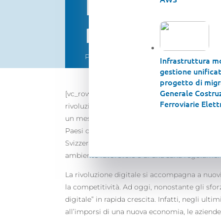
Report 201
nell’innov
Pubblicato in data 8 Agosto 2016
Infrastruttura m
gestione unificata
progetto di migr
Generale Costruz
[vc_row][vc_column][vc_column_text]
Come orm
Ferroviarie Elett
rivoluzione digitale che cambiano costanteme
un mese fa, il quale si concentra sul tema “In
Paesi che si distinguono in termini di impatto
Svizzera, Svezia, Israele, Singapore, Paesi Ba
ambiente favorevole e di una sana regolamenta
La rivoluzione digitale si accompagna a nuov
la competitività. Ad oggi, nonostante gli sforz
digitale” in rapida crescita. Infatti, negli u
all’imporsi di una nuova economia, le aziende