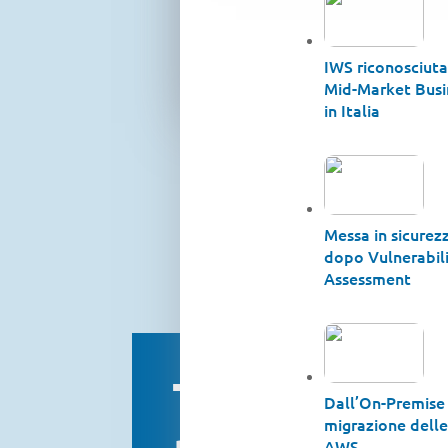
IWS riconosciut
Mid-Market Busi
in Italia
Messa in sicurezz
dopo Vulnerabil
Assessment
The Globa
Dall’On-Premise 
migrazione delle
AWS