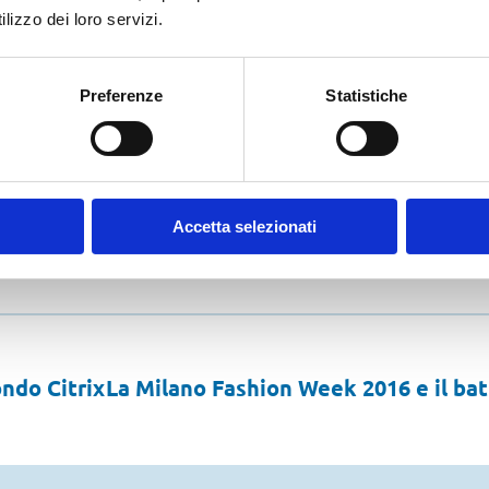
 ICT da parte del Governo permette di migliorare la qualità dei se
lizzo dei loro servizi.
global-information-technology-report-2016/)[/vc_column_text][/
Preferenze
Statistiche
Vuoi saperne di più?
Accetta selezionati
ndo Citrix
La Milano Fashion Week 2016 e il bat