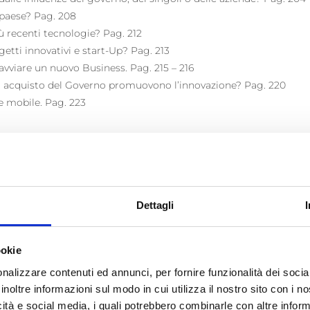
o paese? Pag. 208
iù recenti tecnologie? Pag. 212
etti innovativi e start-Up? Pag. 213
vviare un nuovo Business. Pag. 215 – 216
 di acquisto del Governo promuovono l’innovazione? Pag. 220
e mobile. Pag. 223
dottano le nuove tecnologie? Pag. 246
nno la capacità di innovare? Pag. 247
 per le ICT per le operazioni con le altre imprese? Pag. 249
ione chiaro per l’utilizzo delle ICT per migliorare la competitiv
Dettagli
promozione delle tecnologie ICT? Pag. 256
ntono nuovi modelli di Business? Pag. 258
 nuovi modelli organizzativi (es. i team virtuali, lavoro a distanza
ookie
nalizzare contenuti ed annunci, per fornire funzionalità dei socia
dell’informazione e della comunicazione (ICT) permettono l’accesso 
inoltre informazioni sul modo in cui utilizza il nostro sito con i 
icità e social media, i quali potrebbero combinarle con altre inform