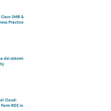
a Cisco SMB &
ness Practice
a dei sistemi
ity
l Information Te
al Cloud:
 Farm RDS in