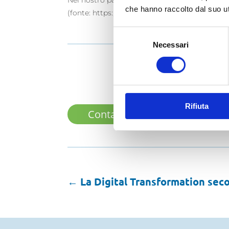
Nel nostro paese, fino a che punto l’uso delle
che hanno raccolto dal suo uti
(fonte: https://www.weforum.org/reports/the-
Selezione
Necessari
del
consenso
Rifiuta
Contattaci subito
←
La Digital Transformation seco