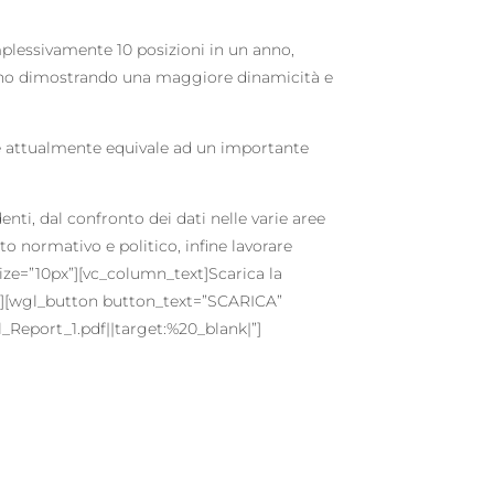
omplessivamente 10 posizioni in un anno,
stanno dimostrando una maggiore dinamicità e
che attualmente equivale ad un importante
denti, dal confronto dei dati nelle varie aree
 normativo e politico, infine lavorare
size=”10px”][vc_column_text]
Scarica la
”][wgl_button button_text=”SCARICA”
port_1.pdf||target:%20_blank|”]