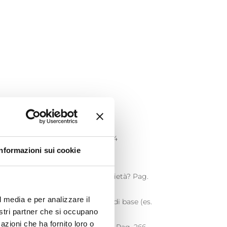
ità complessiva del paese? Pag. 254
Informazioni sui cookie
, telelavoro) all’interno delle società? Pag.
l media e per analizzare il
a tutti gli individui ai servizi di base (es.
nostri partner che si occupano
azioni che ha fornito loro o