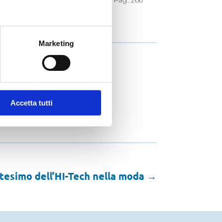
rvizi pubblici per la popolazione? Pag. 266
vc_column][/vc_row]
Marketing
Accetta tutti
tesimo dell’HI-Tech nella moda
→