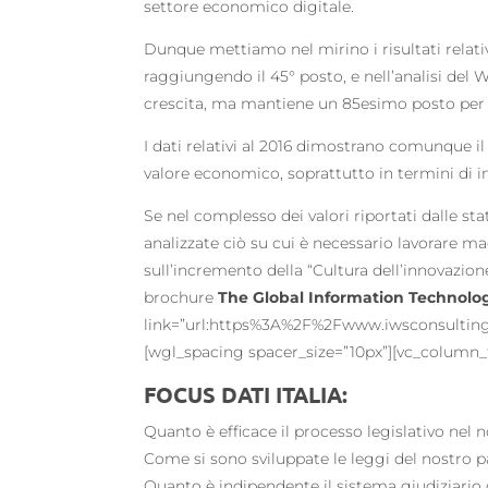
settore economico digitale.
Dunque mettiamo nel mirino i risultati relativ
raggiungendo il 45° posto, e nell’analisi del
crescita, ma mantiene un 85esimo posto per 
I dati relativi al 2016 dimostrano comunque il
valore economico, soprattutto in termini di im
Se nel complesso dei valori riportati dalle stat
analizzate ciò su cui è necessario lavorare m
sull’incremento della “Cultura dell’innovazio
brochure
The Global Information Technolo
link=”url:https%3A%2F%2Fwww.iwsconsultin
[wgl_spacing spacer_size=”10px”][vc_column_
FOCUS DATI ITALIA:
Quanto è efficace il processo legislativo nel 
Come si sono sviluppate le leggi del nostro p
Quanto è indipendente il sistema giudiziario d