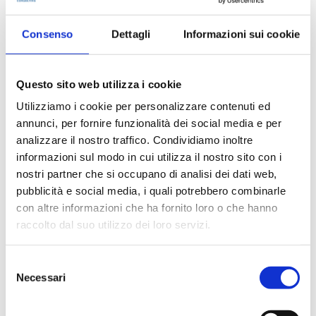
In evidenza
Consenso
Dettagli
Informazioni sui cookie
Questo sito web utilizza i cookie
IWS Consulting partner tecnologico di
Tresor Attempto Racing anche per la
Utilizziamo i cookie per personalizzare contenuti ed
stagione 2026
annunci, per fornire funzionalità dei social media e per
analizzare il nostro traffico. Condividiamo inoltre
informazioni sul modo in cui utilizza il nostro sito con i
nostri partner che si occupano di analisi dei dati web,
MAGAZINE
pubblicità e social media, i quali potrebbero combinarle
con altre informazioni che ha fornito loro o che hanno
Articoli
raccolto dal suo utilizzo dei loro servizi.
Selezione
Knowledge
Necessari
del
consenso
Eventi