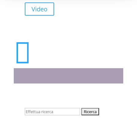
Video

Cerca: