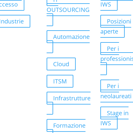
ccesso
IWS
OUTSOURCING
Industrie
Posizioni
aperte
Automazione
Per i
professionis
Cloud
ITSM
Per i
neolaureati
Infrastrutture
Stage in
IWS
Formazione