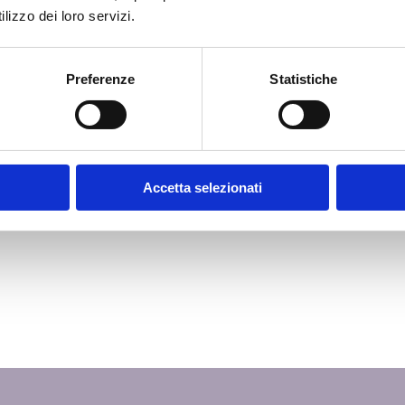
Per
lizzo dei loro servizi.
loud:
rm RDS
Ras
Preferenze
Statistiche
Com
rna e
Vid
ne IT
ioni
 S.p.A.
Accetta selezionati