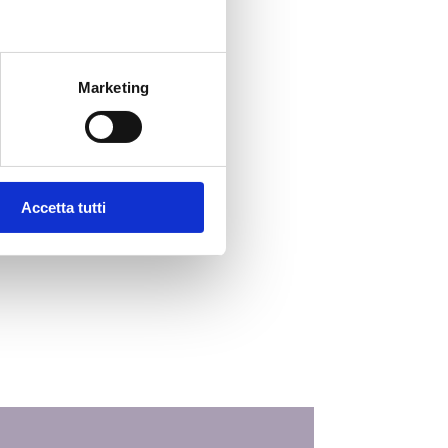
sone IWS
segna Stampa
Marketing
unicati Stampa
eo
Accetta tutti