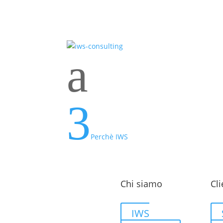
a
3
Perchè IWS
Chi siamo
Cli
IWS