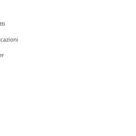
tti
icazioni
er