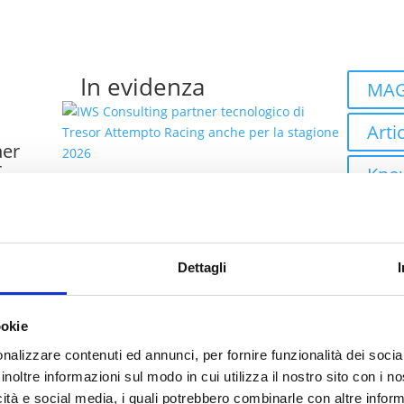
In evidenza
MAG
Artic
ner
r
Kno
he per
IWS Consulting partner
Even
tecnologico di Tresor
Attempto Racing anche
co
Case
per la stagione 2026
Dettagli
talia
Robo
ookie
Autom
ei
nalizzare contenuti ed annunci, per fornire funzionalità dei socia
bility
Clo
inoltre informazioni sul modo in cui utilizza il nostro sito con i 
icità e social media, i quali potrebbero combinarle con altre inform