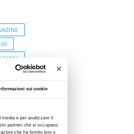
AZINE
oli
wledge
ti
 Study
Informazioni sui cookie
tic Process
ation
l media e per analizzare il
ud
nostri partner che si occupano
azioni che ha fornito loro o