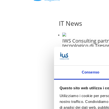
IT News
IWS Consulting part
tecnologico di Treso
Attempto Racing anc
la stagione 2026
IWS riconosciuta Cis
Consenso
SMB & Mid-Market
Business Practice in I
Questo sito web utilizza i c
Messa in sicurezza d
Utilizziamo i cookie per perso
sistemi dopo Vulnera
Assessment
nostro traffico. Condividiamo 
di analisi dei dati web, pubbl